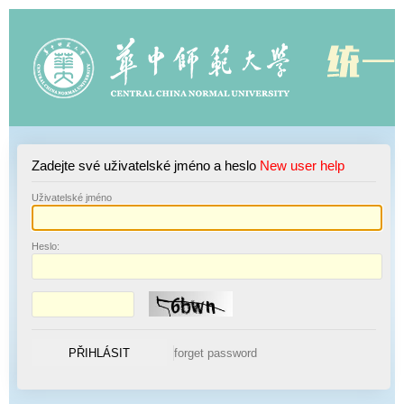
Zadejte své uživatelské jméno a heslo
New user help
U
živatelské jméno
H
eslo: