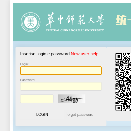
Inserisci login e password
New user help
L
ogin:
P
assword: