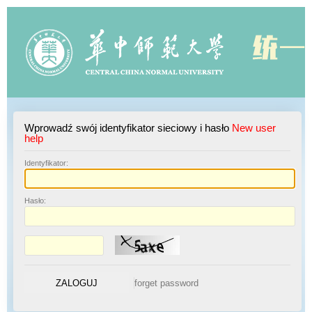
Wprowadź swój identyfikator sieciowy i hasło
New user
help
I
dentyfikator:
H
asło: