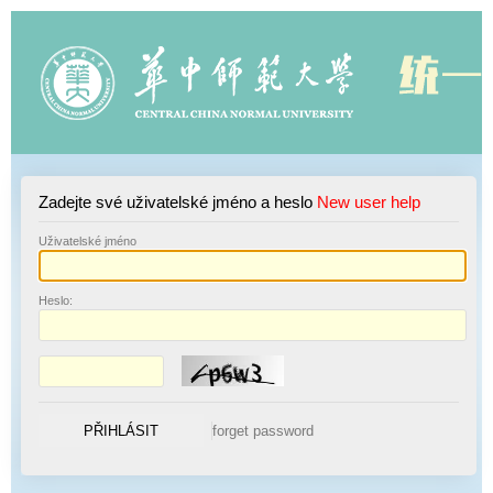
Zadejte své uživatelské jméno a heslo
New user help
U
živatelské jméno
H
eslo: