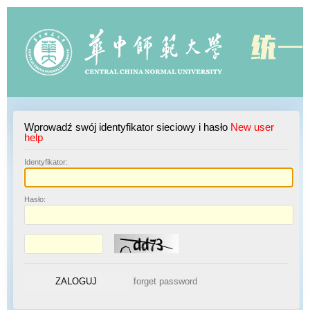
Wprowadź swój identyfikator sieciowy i hasło
New user
help
I
dentyfikator:
H
asło: