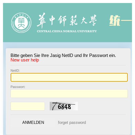
Bitte geben Sie Ihre Jasig NetID und Ihr Passwort ein.
New user help
N
etID:
P
asswort: