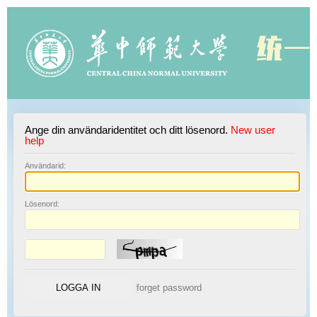
Ange din användaridentitet och ditt lösenord.
New user
help
A
nvändarid:
L
ösenord: