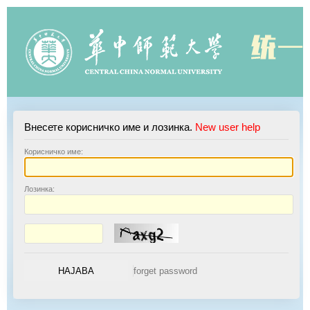
Внесете корисничко име и лозинка.
New user help
К
орисничко име:
Л
озинка: