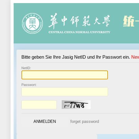
Bitte geben Sie Ihre Jasig NetID und Ihr Passwort ein.
New
N
etID:
P
asswort: