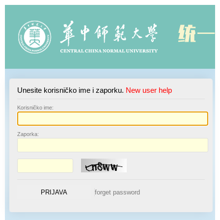
Unesite korisničko ime i zaporku.
New user help
K
orisničko ime:
Z
aporka: