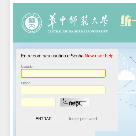
Entre com seu usuário e Senha
New user help
U
suário:
S
enha: